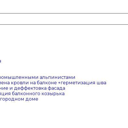
в
промышленными альпинистами
мена кровли на балконе +герметизация шва
ние и деффектовка фасада
ция балконного козырька
загородном доме