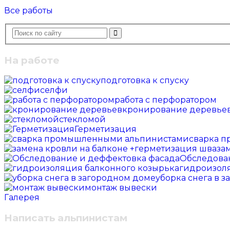
Все работы
На работе
подготовка к спуску
селфи
работа с перфоратором
кронирование деревье
стекломой
Герметизация
сварка 
за
Обследова
гидроизоля
уборка снега в 
монтаж вывески
Галерея
Написать альпинистам